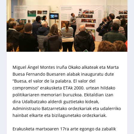
Miguel Ángel Montes Iruña Okako alkateak eta Marta
Buesa Fernando Buesaren alabak inauguratu dute
“Buesa, el valor de la palabra. El valor del
compromiso” erakusketa ETAk 2000. urtean hildako
politikariaren memoriari buruzkoa. Ekitaldian izan
dira Udalbatzako alderdi guztietako kideak,
Administrazio Batzarretako ordezkariak eta udalerriko
hainbat elkarte eta bizilagunetako ordezkariak.
Erakusketa martxoaren 17ra arte egongo da zabalik