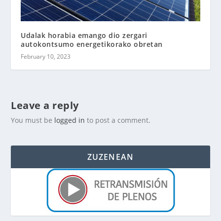
Udalak horabia emango dio zergari
autokontsumo energetikorako obretan
February 10, 2023
Leave a reply
You must be
logged in
to post a comment.
ZUZENEAN