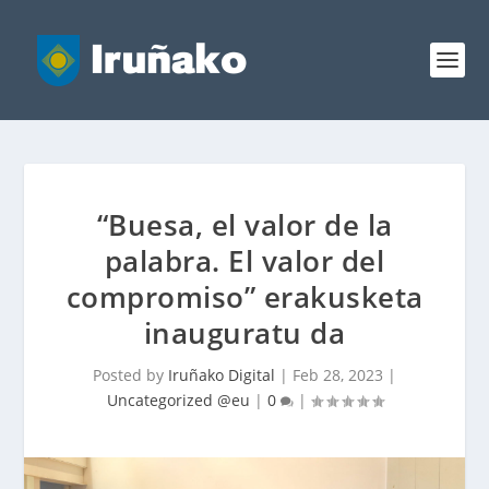
“Buesa, el valor de la
palabra. El valor del
compromiso” erakusketa
inauguratu da
Posted by
Iruñako Digital
|
Feb 28, 2023
|
Uncategorized @eu
|
0
|