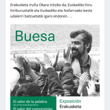
Erakusketa Iruña Okara iritsiko da, Euskadiko hiru
hiriburuetatik eta Euskadiko eta Nafarroako beste
udalerri batzuetatik igaro ondoren. . .