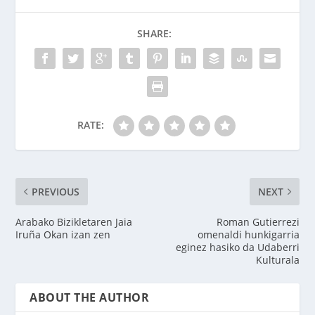
SHARE:
RATE:
PREVIOUS
NEXT
Arabako Bizikletaren Jaia
Roman Gutierrezi
Iruña Okan izan zen
omenaldi hunkigarria
eginez hasiko da Udaberri
Kulturala
ABOUT THE AUTHOR