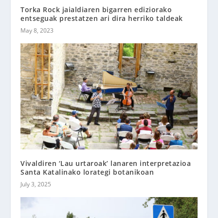
Torka Rock jaialdiaren bigarren ediziorako
entseguak prestatzen ari dira herriko taldeak
May 8, 2023
Vivaldiren ‘Lau urtaroak’ lanaren interpretazioa
Santa Katalinako lorategi botanikoan
July 3, 2025