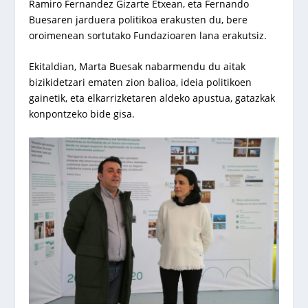
Ramiro Fernandez Gizarte Etxean, eta Fernando
Buesaren jarduera politikoa erakusten du, bere
oroimenean sortutako Fundazioaren lana erakutsiz.
Ekitaldian, Marta Buesak nabarmendu du aitak
bizikidetzari ematen zion balioa, ideia politikoen
gainetik, eta elkarrizketaren aldeko apustua, gatazkak
konpontzeko bide gisa.