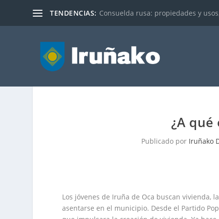
TENDENCIAS:
Consuelda rusa: propiedades y usos
¿A qué
Publicado por
Iruñako D
Los jóvenes de Iruña de Oca buscan vivienda, 
asentarse en el municipio. Desde el Partido Po