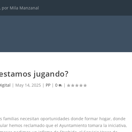
, por Mila Manzanal
 estamos jugando?
igital
|
May 14, 2025
|
PP
|
0
|
las familias necesitan oportunidades donde formar hogar, donde
pular hemos reclamado que el Ayuntamiento tomara la iniciativa,