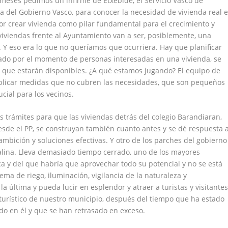
 meses pedimos un infirme de Etxebide, el Servicio Vasco de
a del Gobierno Vasco, para conocer la necesidad de vivienda real 
r crear vivienda como pilar fundamental para el crecimiento y
viviendas frente al Ayuntamiento van a ser, posiblemente, una
 Y eso era lo que no queríamos que ocurriera. Hay que planificar
strado por el momento de personas interesadas en una vivienda, se
 que estarán disponibles. ¿A qué estamos jugando? El equipo de
aplicar medidas que no cubren las necesidades, que son pequeños
cial para los vecinos.
 trámites para que las viviendas detrás del colegio Barandiaran,
sde el PP, se construyan también cuanto antes y se dé respuesta 
ición y soluciones efectivas. Y otro de los parches del gobierno
talina. Lleva demasiado tiempo cerrado, uno de los mayores
a y del que habría que aprovechar todo su potencial y no se está
ema de riego, iluminación, vigilancia de la naturaleza y
última y pueda lucir en esplendor y atraer a turistas y visitantes
 turístico de nuestro municipio, después del tiempo que ha estado
do en él y que se han retrasado en exceso.