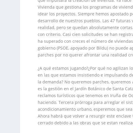
que impulsara la creación de vivienda. Ya hace
Vivienda que gestiona los programas de viviend
idear los proyectos. Siempre hemos apostado po
desarrollo de nuestros pueblos. Las 47 futuras 
realidad, pero se quedan absolutamente cortas.
con criterio. Casi cien solicitudes se han regi
ha superado con creces el número de viviendas
gobierno (PSOE, apoyado por Bildu) no puede 
parches por no querer afrontar una realidad cru
¿A qué estamos jugando?¿Por qué no agilizan los
en las que estamos insistiendo e impulsando de
la demanda? No queremos parches, queremos amb
es la gestión en el Jardín Botánico de Santa Ca
reclamos turísticos que tenemos en Iruña de Oc
haciendo. Tercera prórroga para arreglar el sist
acondicionamiento urbano, esperemos que sea la 
Ahora habrá que volver a resurgir este enclave
cerrado debido a las obras que se estan realiza