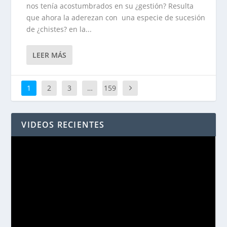
nos tenía acostumbrados en su ¿gestión? Resulta
que ahora la aderezan con una especie de sucesión
de ¿chistes? en la...
LEER MÁS
1
2
3
…
159
VIDEOS RECIENTES