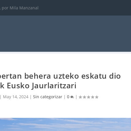
 de su informe de em...
bertan behera uzteko eskatu dio
k Eusko Jaurlaritzari
|
May 14, 2024
|
Sin categorizar
|
0
|