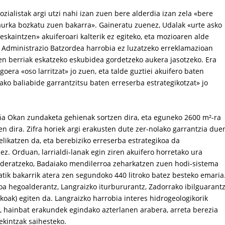
zialistak argi utzi nahi izan zuen bere alderdia izan zela «bere
urka bozkatu zuen bakarra». Gaineratu zuenez, Udalak «urte asko
skaintzen» akuiferoari kalterik ez egiteko, eta mozioaren alde
o Administrazio Batzordea harrobia ez luzatzeko erreklamazioan
en berriak eskatzeko eskubidea gordetzeko aukera jasotzeko. Era
oera «oso larritzat» jo zuen, eta talde guztiei akuifero baten
ako baliabide garrantzitsu baten erreserba estrategikotzat» jo
ruña Okan zundaketa gehienak sortzen dira, eta eguneko 2600 m²-ra
en dira. Zifra horiek argi erakusten dute zer-nolako garrantzia due
elikatzen da, eta berebiziko erreserba estrategikoa da
ez. Orduan, larrialdi-lanak egin ziren akuifero horretako ura
bideratzeko, Badaiako mendilerroa zeharkatzen zuen hodi-sistema
atik bakarrik atera zen segundoko 440 litroko batez besteko emaria
oa hegoalderantz, Langraizko iturbururantz, Zadorrako ibilguarant
koak) egiten da. Langraizko harrobia interes hidrogeologikorik
, hainbat erakundek egindako azterlanen arabera, arreta berezia
ekintzak saihesteko.