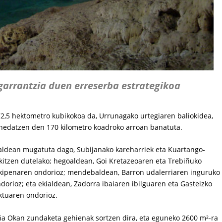
garrantzia duen erreserba estrategikoa
2,5 hektometro kubikokoa da, Urrunagako urtegiaren baliokidea,
 hedatzen den 170 kilometro koadroko arroan banatuta.
ialdean mugatuta dago, Subijanako kareharriek eta Kuartango-
kitzen dutelako; hegoaldean, Goi Kretazeoaren eta Trebiñuko
 ukipenaren ondorioz; mendebaldean, Barron udalerriaren inguruko
orioz; eta ekialdean, Zadorra ibaiaren ibilguaren eta Gasteizko
ktuaren ondorioz.
ruña Okan zundaketa gehienak sortzen dira, eta eguneko 2600 m²-ra