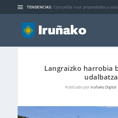
TENDENCIAS:
Geobiotek presenta las conclusiones
Langraizko harrobia 
udalbatza
Publicado por
Iruñako Digital