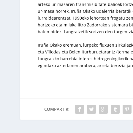
arteko ur-masaren transmisibitate-balioak lortz
ur-masa horrek. Iruña Okako udalerria bertatik 
lurraldearentzat, 1990eko lehortean frogatu zen
hartzeko eta milaka litro Zadorrako sistemara 
baten bidez. Langraizetik sortzen den turgentzi
Iruña Okako eremuan, lurpeko fluxuen zirkulazi
eta Víllodas eta Bolen iturburuetarantz (termale
Langraizko harrobia interes hidrogeologikorik 
egindako azterlanen arabera, arreta berezia jar
COMPARTIR: