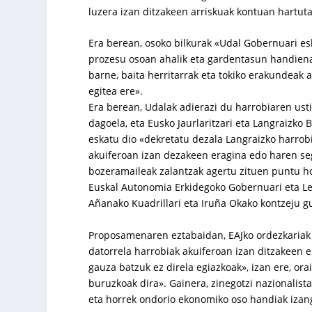
luzera izan ditzakeen arriskuak kontuan hartuta
Era berean, osoko bilkurak «Udal Gobernuari es
prozesu osoan ahalik eta gardentasun handiena
barne, baita herritarrak eta tokiko erakundeak a
egitea ere».
Era berean, Udalak adierazi du harrobiaren ust
dagoela, eta Eusko Jaurlaritzari eta Langraizko 
eskatu dio «dekretatu dezala Langraizko harrob
akuiferoan izan dezakeen eragina edo haren seg
bozeramaileak zalantzak agertu zituen puntu h
Euskal Autonomia Erkidegoko Gobernuari eta Leg
Añanako Kuadrillari eta Iruña Okako kontzeju guz
Proposamenaren eztabaidan, EAJko ordezkariak 
datorrela harrobiak akuiferoan izan ditzakeen 
gauza batzuk ez direla egiazkoak», izan ere, ora
buruzkoak dira». Gainera, zinegotzi nazionalista
eta horrek ondorio ekonomiko oso handiak izang