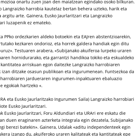
 mozioa onartu zuen joan den maiatzean egindako osoko bilkuran.
io Langraizko harrobia kautelaz bertan behera uzteko, harik eta
argitu arte. Gainera, Eusko Jaurlaritzari eta Langraizko
iari luzapenik ez emateko.
a PPko ordezkarien aldeko botoekin eta EAJren abstentzioarekin,
tutako kezkaren ondorioz, eta horrek galdera handiak egin ditu
buruz». Testuaren arabera, «Subijanako akuiferoa lurpeko uraren
oaren hornidurarako, eta garrantzi handikoa tokiko eta eskualdeko
 kantitatea arriskuan egon daitezke Langraizko harrobiaren
ak izan ditzake osasun publikoan eta ingurumenean. Funtsezkoa da
 harrobiaren jardueraren ingurumen-inpaktuaren ebaluazio
e egokiak hartzeko «.
RA eta Eusko Jaurlaritzako Ingurumen Saila) Langraizko harrobiari
ote Eusko Jaurlaritzari.
Eusko Jaurlaritzari, Foru Aldundiari eta URAri ere eskatu die
n duen eraginaren azterketa integrala egin dezatela, Subijanako
gi berezi batekin». Gainera, Udalak «aditu independenteek egin
kera izango du, akuiferoko uraren kalitateak eta kantitateak epe