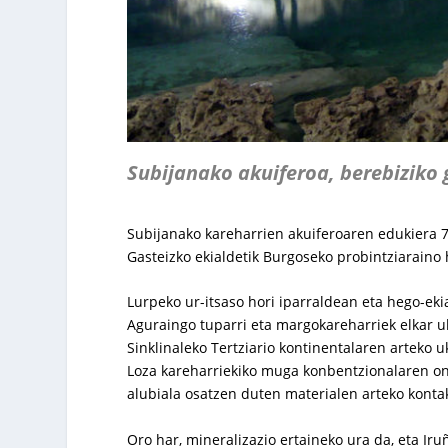
Subijanako akuiferoa, berebiziko 
Subijanako kareharrien akuiferoaren edukiera 7
Gasteizko ekialdetik Burgoseko probintziaraino
Lurpeko ur-itsaso hori iparraldean eta hego-ek
Aguraingo tuparri eta margokareharriek elkar u
Sinklinaleko Tertziario kontinentalaren arteko
Loza kareharriekiko muga konbentzionalaren ond
alubiala osatzen duten materialen arteko konta
Oro har, mineralizazio ertaineko ura da, eta I