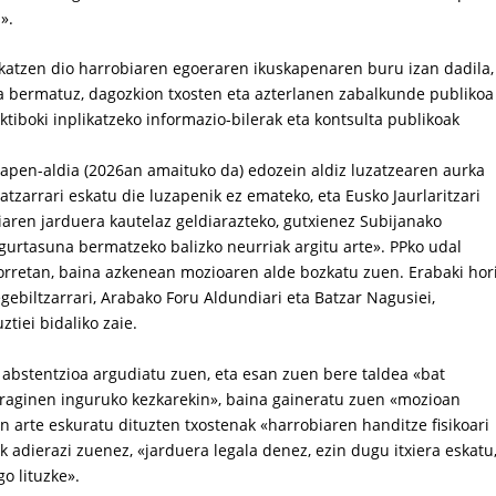
».
katzen dio harrobiaren egoeraren ikuskapenaren buru izan dadila,
 bermatuz, dagozkion txosten eta azterlanen zabalkunde publikoa
ktiboki inplikatzeko informazio-bilerak eta kontsulta publikoak
iapen-aldia (2026an amaituko da) edozein aldiz luzatzearen aurka
Batzarrari eskatu die luzapenik ez emateko, eta Eusko Jaurlaritzari
iaren jarduera kautelaz geldiarazteko, gutxienez Subijanako
urtasuna bermatzeko balizko neurriak argitu arte». PPko udal
orretan, baina azkenean mozioaren alde bozkatu zuen. Erabaki hor
ebiltzarrari, Arabako Foru Aldundiari eta Batzar Nagusiei,
tiei bidaliko zaie.
abstentzioa argudiatu zuen, eta esan zuen bere taldea «bat
eraginen inguruko kezkarekin», baina gaineratu zuen «mozioan
in arte eskuratu dituzten txostenak «harrobiaren handitze fisikoari
k adierazi zuenez, «jarduera legala denez, ezin dugu itxiera eskatu
o lituzke».