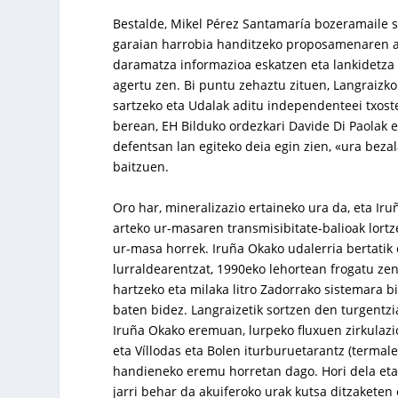
Bestalde, Mikel Pérez Santamaría bozeramaile so
garaian harrobia handitzeko proposamenaren a
daramatza informazioa eskatzen eta lankidetza e
agertu zen. Bi puntu zehaztu zituen, Langraizk
sartzeko eta Udalak aditu independenteei txost
berean, EH Bilduko ordezkari Davide Di Paolak eg
defentsan lan egiteko deia egin zien, «ura bezal
baitzuen.
Oro har, mineralizazio ertaineko ura da, eta I
arteko ur-masaren transmisibitate-balioak lortz
ur-masa horrek. Iruña Okako udalerria bertatik 
lurraldearentzat, 1990eko lehortean frogatu zen
hartzeko eta milaka litro Zadorrako sistemara 
baten bidez. Langraizetik sortzen den turgentzi
Iruña Okako eremuan, lurpeko fluxuen zirkulazi
eta Víllodas eta Bolen iturburuetarantz (termale
handieneko eremu horretan dago. Hori dela eta
jarri behar da akuiferoko urak kutsa ditzaketen 