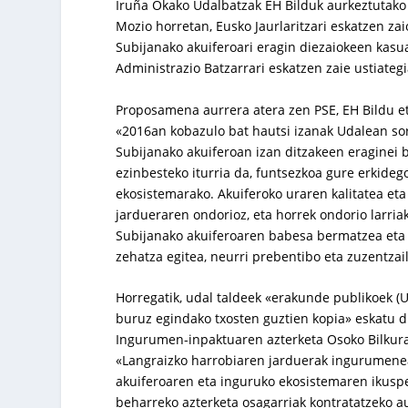
Iruña Okako Udalbatzak EH Bilduk aurkeztutako
Mozio horretan, Eusko Jaurlaritzari eskatzen za
Subijanako akuiferoari eragin diezaiokeen kasua 
Administrazio Batzarrari eskatzen zaie ustiateg
Proposamena aurrera atera zen PSE, EH Bildu et
«2016an kobazulo bat hautsi izanak Udalean sor
Subijanako akuiferoan izan ditzakeen eraginei 
ezinbesteko iturria da, funtsezkoa gure erkideg
ekosistemarako. Akuiferoko uraren kalitatea eta
jardueraren ondorioz, eta horrek ondorio larri
Subijanako akuiferoaren babesa bermatzea eta
zehatza egitea, neurri prebentibo eta zuzentzail
Horregatik, udal taldeek «erakunde publikoek (U
buruz egindako txosten guztien kopia» eskatu di
Ingurumen-inpaktuaren azterketa Osoko Bilkurak 
«Langraizko harrobiaren jarduerak ingurumenea
akuiferoaren eta inguruko ekosistemaren ikuspe
beharreko azterketa osagarriak kontratatzeko au