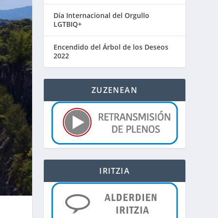
Día Internacional del Orgullo
LGTBIQ+
Encendido del Árbol de los Deseos
2022
ZUZENEAN
IRITZIA