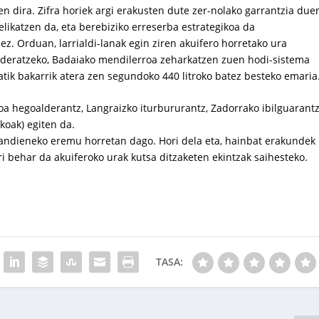
en dira. Zifra horiek argi erakusten dute zer-nolako garrantzia due
elikatzen da, eta berebiziko erreserba estrategikoa da
ez. Orduan, larrialdi-lanak egin ziren akuifero horretako ura
bideratzeko, Badaiako mendilerroa zeharkatzen zuen hodi-sistema
atik bakarrik atera zen segundoko 440 litroko batez besteko emaria
oa hegoalderantz, Langraizko iturbururantz, Zadorrako ibilguarant
koak) egiten da.
handieneko eremu horretan dago. Hori dela eta, hainbat erakundek
ri behar da akuiferoko urak kutsa ditzaketen ekintzak saihesteko.
TASA: