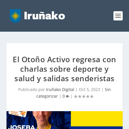
El Otoño Activo regresa con
charlas sobre deporte y
salud y salidas senderistas
Publicado por
Iruñako Digital
|
Oct 5, 2023
|
Sin
categorizar
|
0
|