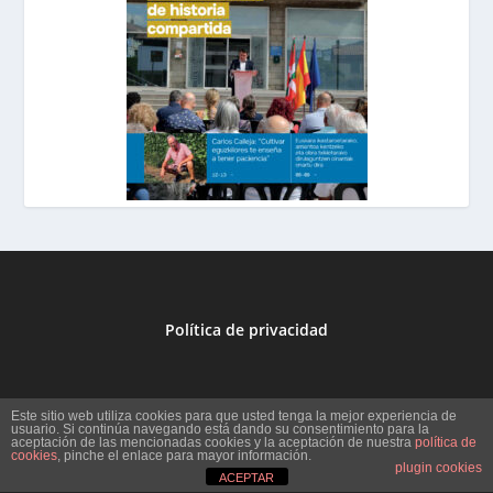
Política de privacidad
Este sitio web utiliza cookies para que usted tenga la mejor experiencia de
usuario. Si continúa navegando está dando su consentimiento para la
Diseñado por
| Desarrollado por
Elegant Themes
WordPress
aceptación de las mencionadas cookies y la aceptación de nuestra
política de
cookies
, pinche el enlace para mayor información.
plugin cookies
ACEPTAR