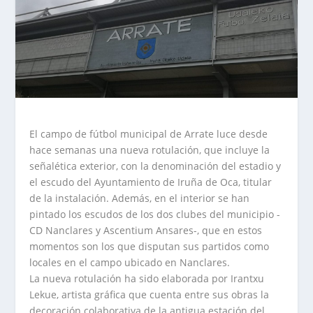
El campo de fútbol municipal de Arrate luce desde
hace semanas una nueva rotulación, que incluye la
señalética exterior, con la denominación del estadio y
el escudo del Ayuntamiento de Iruña de Oca, titular
de la instalación. Además, en el interior se han
pintado los escudos de los dos clubes del municipio -
CD Nanclares y Ascentium Ansares-, que en estos
momentos son los que disputan sus partidos como
locales en el campo ubicado en Nanclares.
La nueva rotulación ha sido elaborada por Irantxu
Lekue, artista gráfica que cuenta entre sus obras la
decoración colaborativa de la antigua estación del