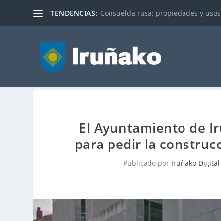
TENDENCIAS:
Consuelda rusa: propiedades y usos
El Ayuntamiento de I
para pedir la construc
Publicado por
Iruñako Digital