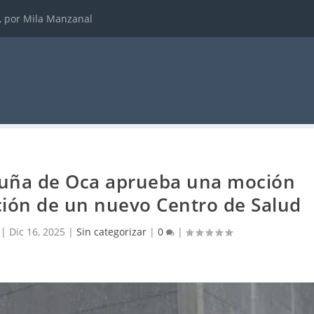
, por Mila Manzanal
ruña de Oca aprueba una moción
ción de un nuevo Centro de Salud
|
Dic 16, 2025
|
Sin categorizar
|
0
|