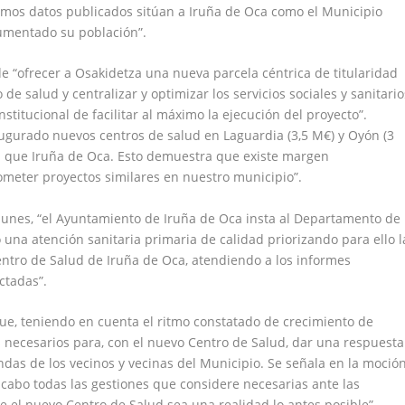
ltimos datos publicados sitúan a Iruña de Oca como el Municipio
umentado su población”.
de “ofrecer a Osakidetza una nueva parcela céntrica de titularidad
de salud y centralizar y optimizar los servicios sociales y sanitario
nstitucional de facilitar al máximo la ejecución del proyecto”.
ugurado nuevos centros de salud en Laguardia (3,5 M€) y Oyón (3
 que Iruña de Oca. Esto demuestra que existe margen
ometer proyectos similares en nuestro municipio”.
lunes, “el Ayuntamiento de Iruña de Oca insta al Departamento de
una atención sanitaria primaria de calidad priorizando para ello l
entro de Salud de Iruña de Oca, atendiendo a los informes
ctadas”.
que, teniendo en cuenta el ritmo constatado de crecimiento de
s necesarios para, con el nuevo Centro de Salud, dar una respuesta
as de los vecinos y vecinas del Municipio. Se señala en la moció
 cabo todas las gestiones que considere necesarias ante las
e el nuevo Centro de Salud sea una realidad lo antes posible”.