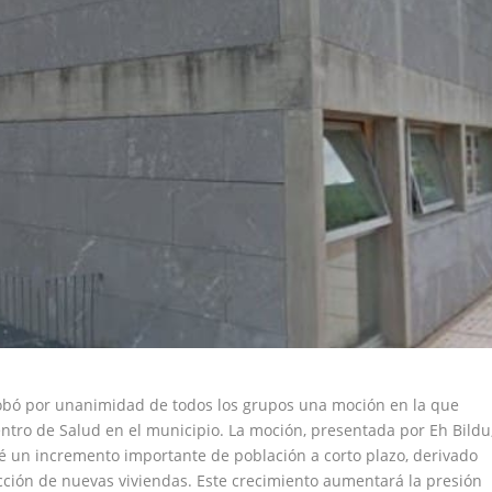
obó por unanimidad de todos los grupos una moción en la que
ntro de Salud en el municipio. La moción, presentada por Eh Bildu
é un incremento importante de población a corto plazo, derivado
ucción de nuevas viviendas. Este crecimiento aumentará la presión