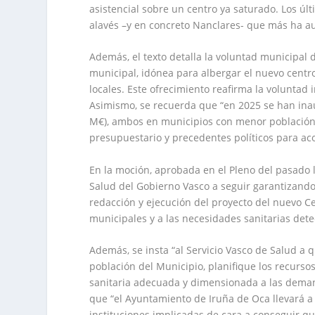
asistencial sobre un centro ya saturado. Los ú
alavés –y en concreto Nanclares- que más ha a
Además, el texto detalla la voluntad municipal 
municipal, idónea para albergar el nuevo centro 
locales. Este ofrecimiento reafirma la voluntad i
Asimismo, se recuerda que “en 2025 se han ina
M€), ambos en municipios con menor población
presupuestario y precedentes políticos para ac
En la moción, aprobada en el Pleno del pasado 
Salud del Gobierno Vasco a seguir garantizando 
redacción y ejecución del proyecto del nuevo C
municipales y a las necesidades sanitarias dete
Además, se insta “al Servicio Vasco de Salud a 
población del Municipio, planifique los recurso
sanitaria adecuada y dimensionada a las demand
que “el Ayuntamiento de Iruña de Oca llevará a
instituciones implicadas de cara a conseguir qu