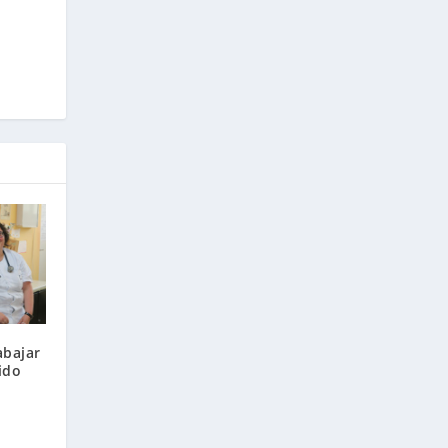
abajar
ido