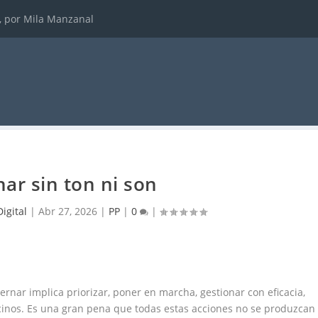
, por Mila Manzanal
ar sin ton ni son
igital
|
Abr 27, 2026
|
PP
|
0
|
ernar implica priorizar, poner en marcha, gestionar con eficacia,
ecinos. Es una gran pena que todas estas acciones no se produzcan