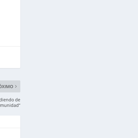
ÓXIMO
ndiendo de
omunidad”