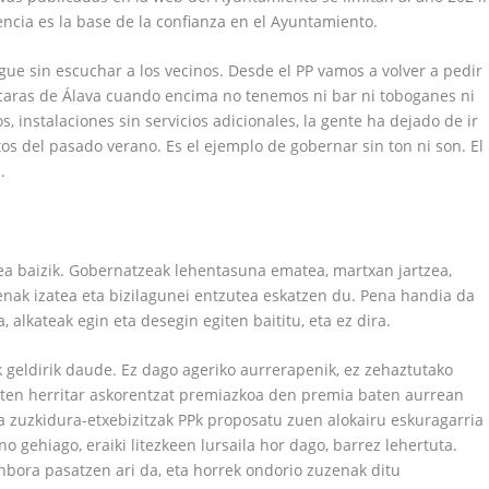
ncia es la base de la confianza en el Ayuntamiento.
sigue sin escuchar a los vecinos. Desde el PP vamos a volver a pedir
 caras de Álava cuando encima no tenemos ni bar ni toboganes ni
, instalaciones sin servicios adicionales, la gente ha dejado de ir
atos del pasado verano. Es el ejemplo de gobernar sin ton ni son. El
.
ea baizik. Gobernatzeak lehentasuna ematea, martxan jartzea,
nak izatea eta bizilagunei entzutea eskatzen du. Pena handia da
 alkateak egin eta desegin egiten baititu, eta ez dira.
ak geldirik daude. Ez dago ageriko aurrerapenik, ez zehaztutako
kusten herritar askorentzat premiazkoa den premia baten aurrean
a zuzkidura-etxebizitzak PPk proposatu zuen alokairu eskuragarria
 gehiago, eraiki litezkeen lursaila hor dago, barrez lehertuta.
nbora pasatzen ari da, eta horrek ondorio zuzenak ditu