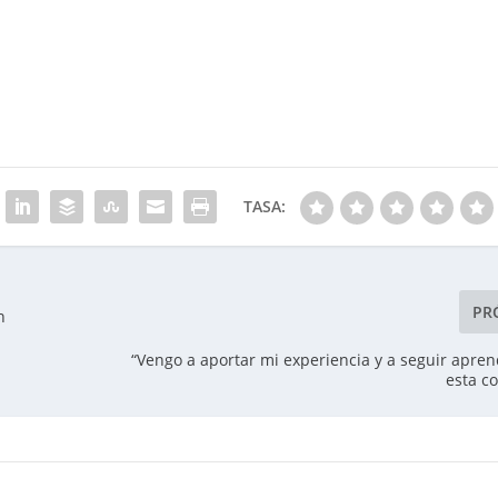
TASA:
PR
n
“Vengo a aportar mi experiencia y a seguir apre
esta c