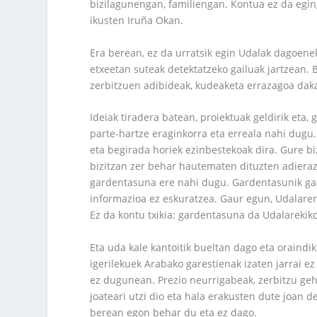
bizilagunengan, familiengan. Kontua ez da eging
ikusten Iruña Okan.
Era berean, ez da urratsik egin Udalak dagoen
etxeetan suteak detektatzeko gailuak jartzean.
zerbitzuen adibideak, kudeaketa errazagoa daka
Ideiak tiradera batean, proiektuak geldirik eta,
parte-hartze eraginkorra eta erreala nahi dugu. 
eta begirada horiek ezinbestekoak dira. Gure bi
bizitzan zer behar hautematen dituzten adieraz
gardentasuna ere nahi dugu. Gardentasunik gab
informazioa ez eskuratzea. Gaur egun, Udalare
Ez da kontu txikia: gardentasuna da Udalarekiko
Eta uda kale kantoitik bueltan dago eta oraindik
igerilekuek Arabako garestienak izaten jarrai ez 
ez dugunean. Prezio neurrigabeak, zerbitzu gehi
joateari utzi dio eta hala erakusten dute joan
berean egon behar du eta ez dago.