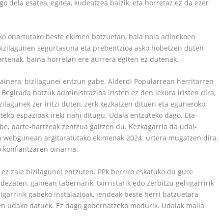
o dela esatea, egitea, kudeatzea baizik, eta horretaz ez da ezer
eko onartutako beste ekimen batzuetan, hala nola adinekoen
 Bizilagunen segurtasuna eta prebentzioa asko hobetzen duten
rtenak, baina horretan ere aurrera egiten ez dutenak.
 gainera, bizilagunei entzun gabe. Alderdi Popularrean herritarren
Begirada batzuk administrazioa iristen ez den lekura iristen dira,
zilagunek zer iritzi duten, zerk kezkatzen dituen eta eguneroko
teko espazioak ireki nahi ditugu. Udala entzuteko dago. Eta
e, parte-hartzeak zentzua galtzen du. Kezkagarria da udal-
n webgunean argitaratutako ekimenak 2024. urtera mugatzen dira.
 konfiantzaren oinarria.
 ez zaie bizilagunei entzuten. PPk berriro eskatuko du gure
dezaten, gainean tabernarik, txirristarik edo zerbitzu gehigarririk
garririk gabeko instalazioak, jendeak beste herri batzuetara
 den udako datuek. Ez dago gobernatzeko modurik. Udalak maila