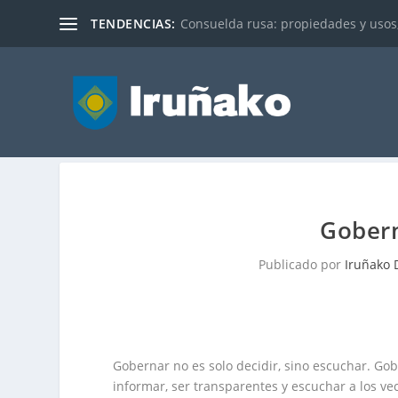
TENDENCIAS:
Consuelda rusa: propiedades y usos
Gobern
Publicado por
Iruñako D
Gobernar no es solo decidir, sino escuchar. Gob
informar, ser transparentes y escuchar a los v