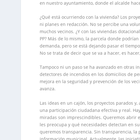
en nuestro ayuntamiento, donde el alcalde hace
¿Qué está ocurriendo con la vivienda? Los proye
ni planes en redacción. No se percibe una volu
muchos vecinos. ¿Y con las viviendas dotaciona
PP? Más de lo mismo, la parcela donde podrían c
demanda, pero se está dejando pasar el tiempo y
No se trata de decir que se va a hacer, es hace
Tampoco ni un paso se ha avanzado en otras ini
detectores de incendios en los domicilios de p
mejora en la seguridad y prevención de los veci
avanza.
Las ideas en un cajón, los proyectos parados y,
una participación ciudadana efectiva y real. H
miradas son imprescindibles. Queremos abrir 
les preocupa y qué necesidades detectan en su 
queremos transparencia. Sin transparencia, la p
información municipal. Actualmente, las iniciat