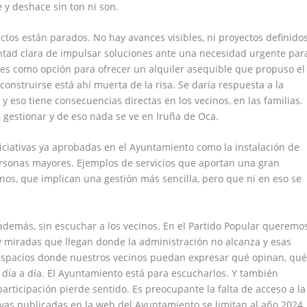
 y deshace sin ton ni son.
ctos están parados. No hay avances visibles, ni proyectos definidos
ntad clara de impulsar soluciones ante una necesidad urgente par
les como opción para ofrecer un alquiler asequible que propuso el
onstruirse está ahí muerta de la risa. Se daría respuesta a la
 eso tiene consecuencias directas en los vecinos, en las familias.
r, gestionar y de eso nada se ve en Iruña de Oca.
ciativas ya aprobadas en el Ayuntamiento como la instalación de
ersonas mayores. Ejemplos de servicios que aportan una gran
nos, que implican una gestión más sencilla, pero que ni en eso se
 además, sin escuchar a los vecinos. En el Partido Popular queremo
ay miradas que llegan donde la administración no alcanza y esas
espacios donde nuestros vecinos puedan expresar qué opinan, qu
día a día. El Ayuntamiento está para escucharlos. Y también
articipación pierde sentido. Es preocupante la falta de acceso a la
ivas publicadas en la web del Ayuntamiento se limitan al año 2024.