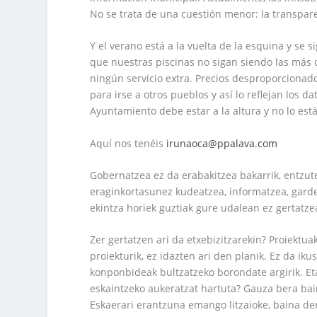
No se trata de una cuestión menor: la transpare
Y el verano está a la vuelta de la esquina y se 
que nuestras piscinas no sigan siendo las más
ningún servicio extra. Precios desproporcionados
para irse a otros pueblos y así lo reflejan los d
Ayuntamiento debe estar a la altura y no lo está
Aquí nos tenéis
irunaoca@ppalava.com
Gobernatzea ez da erabakitzea bakarrik, entzut
eraginkortasunez kudeatzea, informatzea, garde
ekintza horiek guztiak gure udalean ez gertatzea,
Zer gertatzen ari da etxebizitzarekin? Proiektu
proiekturik, ez idazten ari den planik. Ez da i
konponbideak bultzatzeko borondate argirik. Et
eskaintzeko aukeratzat hartuta? Gauza bera baino
Eskaerari erantzuna emango litzaioke, baina de