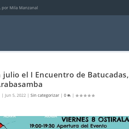
, por Mila Manzanal
 julio el I Encuentro de Batucadas,
Arabasamba
l
|
Jun 5, 2022
|
Sin categorizar
|
0
|