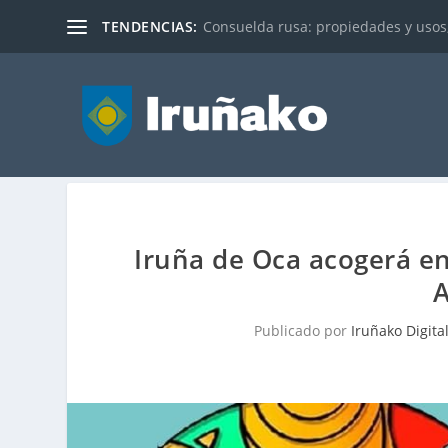
TENDENCIAS:
Consuelda rusa: propiedades y usos
Iruña de Oca acogerá en
Publicado por
Iruñako Digita