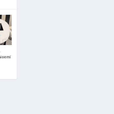
r
 Noemí