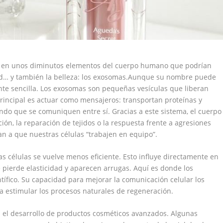
oco en unos diminutos elementos del cuerpo humano que podrían
ud… y también la belleza: los exosomas.Aunque su nombre puede
te sencilla. Los exosomas son pequeñas vesículas que liberan
principal es actuar como mensajeros: transportan proteínas y
endo que se comuniquen entre sí. Gracias a este sistema, el cuerpo
ón, la reparación de tejidos o la respuesta frente a agresiones
an a que nuestras células “trabajen en equipo”.
as células se vuelve menos eficiente. Esto influye directamente en
e pierde elasticidad y aparecen arrugas. Aquí es donde los
ífico. Su capacidad para mejorar la comunicación celular los
 estimular los procesos naturales de regeneración.
 el desarrollo de productos cosméticos avanzados. Algunas