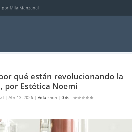
, por Mila Manzanal
por qué están revolucionando la
, por Estética Noemi
tal
|
Abr 13, 2026
|
Vida sana
|
0
|