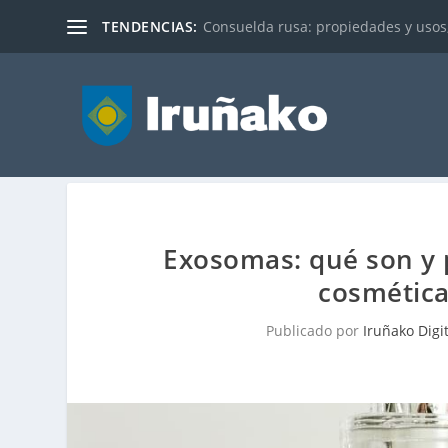
TENDENCIAS:
Consuelda rusa: propiedades y usos
Exosomas: qué son y 
cosmética
Publicado por
Iruñako Digi