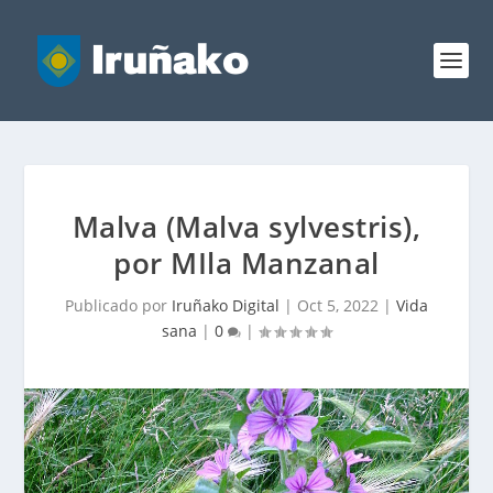
Malva (Malva sylvestris),
por MIla Manzanal
Publicado por
Iruñako Digital
|
Oct 5, 2022
|
Vida
sana
|
0
|